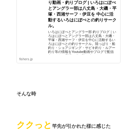
り動画・釣りブログ | いろはにぽぺ
とアングラー部は八丈島・大磯・平
塚・西湘サーフ・伊豆を 中心に活
動するいろはにぽぺとの釣りサーク
ル。
いろはにぽぺとアングラー部 釣りブログ｜い
ろはにぽぺとアングラー部は八丈島・大磯・
平塚・西湘サーフ・伊豆を中心に活動するい
ろはにぽぺとの釣りサークル。陸っぱり・船
釣り・ショアジギング・サビキ釣り・ルアー
釣り等の情報をYoutube動画やブログで配信
中！どうぞ応援の程お願い致します！
fishers.jp
そんな時
ククっと
竿先が引かれた様に感じた