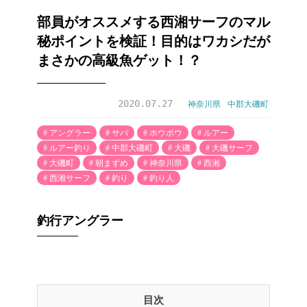
部員がオススメする西湘サーフのマル
秘ポイントを検証！目的はワカシだが
まさかの高級魚ゲット！？
2020.07.27
神奈川県
中郡大磯町
アングラー
サバ
ホウボウ
ルアー
ルアー釣り
中郡大磯町
大磯
大磯サーフ
大磯町
朝まずめ
神奈川県
西湘
西湘サーフ
釣り
釣り人
釣行アングラー
目次