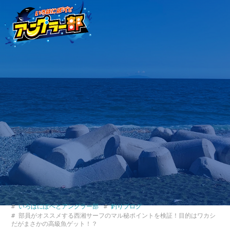
いろはにぽぺとアングラー部
釣りブログ
部員がオススメする西湘サーフのマル秘ポイントを検証！目的はワカシ
だがまさかの高級魚ゲット！？