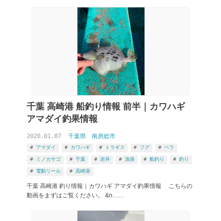
千葉 高崎港 船釣り情報 前半｜カワハギ
アマダイ釣果情報
2020.01.07
千葉県
南房総市
アマダイ
カワハギ
トラギス
フグ
ベラ
ミノカサゴ
千葉
岩井
漁港
船釣り
釣り
電動リール
高崎港
千葉 高崎港 釣り情報｜カワハギ アマダイ釣果情報 こちらの
動画をまずはご覧ください。 &n……