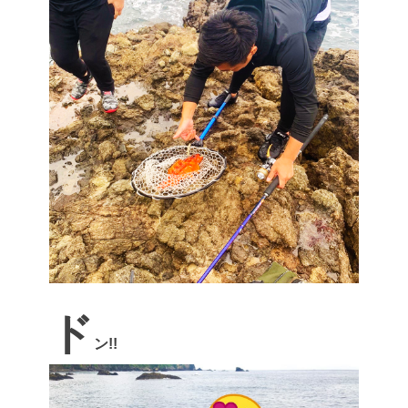
ド
ン!!