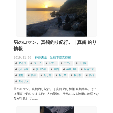
男のロマン。真鶴釣り紀行。｜真鶴 釣り
情報
2019.11.05
神奈川県
足柄下郡真鶴町
アイゴ
ゴカイ
ルアー
三ツ石
上州屋
小田原店
投げ釣り
真鶴
神奈川県
足柄下郡
道無
釣り
釣り具
釣り竿
釣り餌
釣行
青イソメ
男のロマン。真鶴釣り紀行。｜真鶴 釣り情報 真鶴半島。そこ
は関東で釣りをする釣り人の聖地。 半島にある地磯には様々な
魚が生息して……