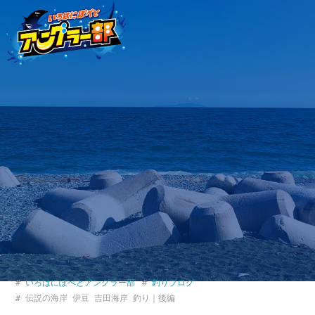
いろはにぽぺとアングラー部
釣りブログ
伝説の海岸 伊豆 吉田海岸 釣り｜後編