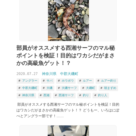
部員がオススメする西湘サーフのマル秘
ポイントを検証！目的はワカシだがまさ
かの高級魚ゲット！？
2020.07.27
神奈川県
中郡大磯町
アングラー
サバ
ホウボウ
ルアー
ルアー釣り
中郡大磯町
大磯
大磯サーフ
大磯町
朝まずめ
神奈川県
西湘
西湘サーフ
釣り
釣り人
部員がオススメする西湘サーフのマル秘ポイントを検証！目的
はワカシだがまさかの高級魚ゲット！？ どうもー、いろはにぽ
ぺとアングラー部です！……