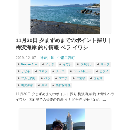
11月30日 夕まずめまでのポイント探り｜
梅沢海岸 釣り情報 ベラ イワシ
2019.12.07
神奈川県
中郡二宮町
DeeperPro
イナダ
イワシ
ウキ釣り
サーフ
サビキ
スマホ
テトラ
バーベキュー
ヒラメ
フカセ釣り
ベラ
マゴチ
二宮駅
国府津
梅沢海岸
釣り
魚群探知機
11月30日 夕まずめまでのポイント探り 梅沢海岸 釣り情報 ベラ
イワシ 国府津での伝説の釣果 イナダを持ち帰りなが……