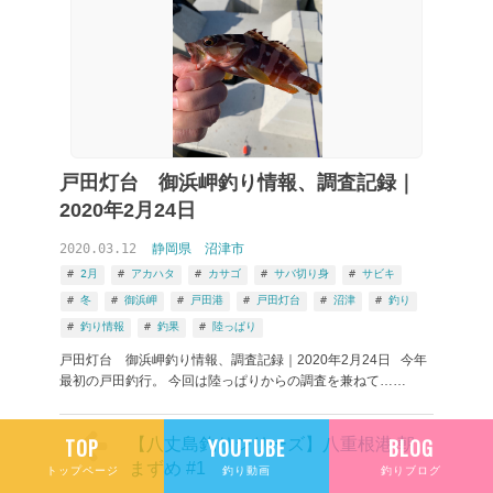
戸田灯台 御浜岬釣り情報、調査記録｜
2020年2月24日
2020.03.12
静岡県
沼津市
2月
アカハタ
カサゴ
サバ切り身
サビキ
冬
御浜岬
戸田港
戸田灯台
沼津
釣り
釣り情報
釣果
陸っぱり
戸田灯台 御浜岬釣り情報、調査記録｜2020年2月24日 今年
最初の戸田釣行。 今回は陸っぱりからの調査を兼ねて……
TOP
YOUTUBE
BLOG
【八丈島釣りシリーズ】八重根港 朝
まずめ #1
トップページ
釣り動画
釣りブログ