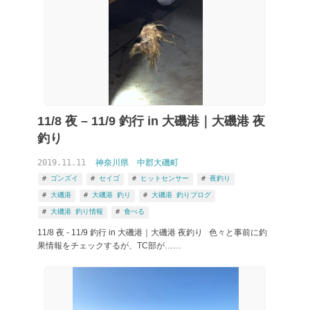
11/8 夜 – 11/9 釣行 in 大磯港｜大磯港 夜
釣り
2019.11.11
神奈川県
中郡大磯町
ゴンズイ
セイゴ
ヒットセンサー
夜釣り
大磯港
大磯港 釣り
大磯港 釣りブログ
大磯港 釣り情報
食べる
11/8 夜 - 11/9 釣行 in 大磯港｜大磯港 夜釣り 色々と事前に釣
果情報をチェックするが、TC部が……