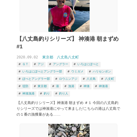
【八丈島釣りシリーズ】 神湊港 朝まずめ
#1
2020.09.02
東京都
八丈島八丈町
ＧＴ
アジ
アングラー
いろはにぽぺと
いろはにぽぺとアングラー部
ウミガメ
ハリセンボン
ぽぺとアングラー部
ロウニンアジ
八丈島
八丈町
堤防
東京都
港
漁港
神湊
神湊港
神湊漁港
釣り
釣り人
【八丈島釣りシリーズ】神湊港 朝まずめ ＃１ 今回の八丈島釣
りシリーズでは神湊港にやって来ました!こちらの港は八丈島で
の１番の漁獲量がある……