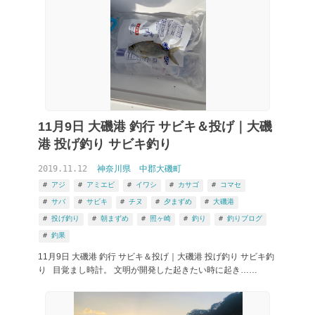
11月9日 大磯港 釣行 サビキ＆投げ｜大磯
港 投げ釣り サビキ釣り
2019.11.12
神奈川県
中郡大磯町
アジ
アミエビ
イワシ
カサゴ
コマセ
サバ
サビキ
チヌ
夕まずめ
大磯港
投げ釣り
朝まずめ
照ヶ崎
釣り
釣りブログ
釣果
11月9日 大磯港 釣行 サビキ＆投げ｜大磯港 投げ釣り サビキ釣
り 目覚まし時計。 文明が開発した起きたい時に起き……