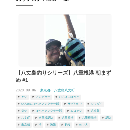
【八丈島釣りシリーズ】八重根港 朝まず
め #1
2020.09.06
東京都
八丈島八丈町
アジ
アングラー
いろはにぽぺと
いろはにぽぺとアングラー部
サビキ釣り
シマダイ
ダツ
ぽぺとアングラー部
ムロアジ
八丈島
八丈町
八重根堤防
八重根港
八重根漁港
堤防
東京都
港
漁港
釣り
釣り人