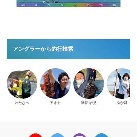
アングラーから釣行検索
わたなべ
アオト
隊長 岩見
ゆか姉