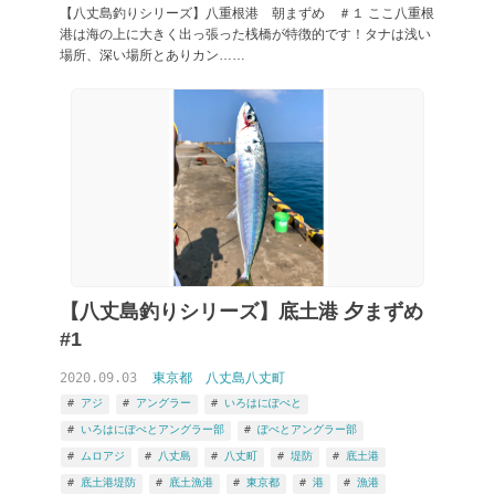
【八丈島釣りシリーズ】八重根港 朝まずめ ＃１ ここ八重根
港は海の上に大きく出っ張った桟橋が特徴的です！タナは浅い
場所、深い場所とありカン……
【八丈島釣りシリーズ】底土港 夕まずめ
#1
2020.09.03
東京都
八丈島八丈町
アジ
アングラー
いろはにぽぺと
いろはにぽぺとアングラー部
ぽぺとアングラー部
ムロアジ
八丈島
八丈町
堤防
底土港
底土港堤防
底土漁港
東京都
港
漁港