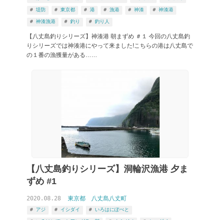
堤防
東京都
港
漁港
神湊
神湊港
神湊漁港
釣り
釣り人
【八丈島釣りシリーズ】神湊港 朝まずめ ＃１ 今回の八丈島釣
りシリーズでは神湊港にやって来ました!こちらの港は八丈島で
の１番の漁獲量がある……
【八丈島釣りシリーズ】洞輪沢漁港 夕ま
ずめ #1
2020.08.28
東京都
八丈島八丈町
アジ
イシダイ
いろはにぽぺと