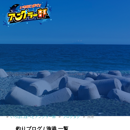
いろはにぽぺとアングラー部
ブログタグ
漁港
釣りブログ / 漁港 一覧