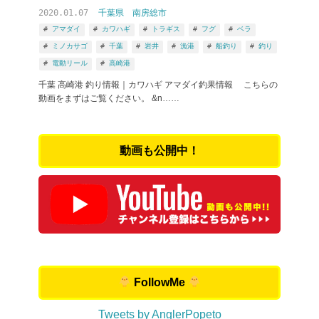
2020.01.07
千葉県
南房総市
アマダイ
カワハギ
トラギス
フグ
ベラ
ミノカサゴ
千葉
岩井
漁港
船釣り
釣り
電動リール
高崎港
千葉 高崎港 釣り情報｜カワハギ アマダイ釣果情報 こちらの
動画をまずはご覧ください。 &n……
動画も公開中！
FollowMe
Tweets by AnglerPopeto