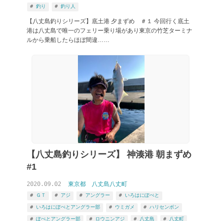
釣り
釣り人
【八丈島釣りシリーズ】底土港 夕まずめ ＃１ 今回行く底土
港は八丈島で唯一のフェリー乗り場があり東京の竹芝ターミナ
ルから乗船したらほぼ間違……
【八丈島釣りシリーズ】 神湊港 朝まずめ
#1
2020.09.02
東京都
八丈島八丈町
ＧＴ
アジ
アングラー
いろはにぽぺと
いろはにぽぺとアングラー部
ウミガメ
ハリセンボン
ぽぺとアングラー部
ロウニンアジ
八丈島
八丈町