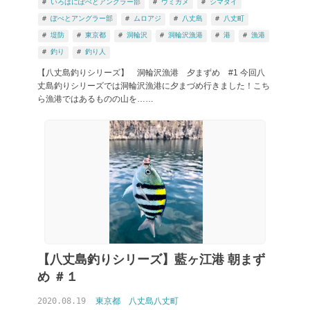
いろはにぽぺとアングラー部
ウミガメ
シマダイ
ぽぺとアングラー部
ムロアジ
八丈島
八丈町
堤防
東京都
洞輪沢
洞輪沢漁港
港
漁港
釣りブログ 漁港 から検索
釣り
釣り人
【八丈島釣りシリーズ】 洞輪沢漁港 夕まずめ #1 今回八
丈島釣りシリーズでは洞輪沢漁港に夕まづめ行きました！こち
ら漁港ではあるものの山を……
【八丈島釣りシリーズ】藍ヶ江港 朝まず
め ＃１
2020.08.19
東京都
八丈島八丈町