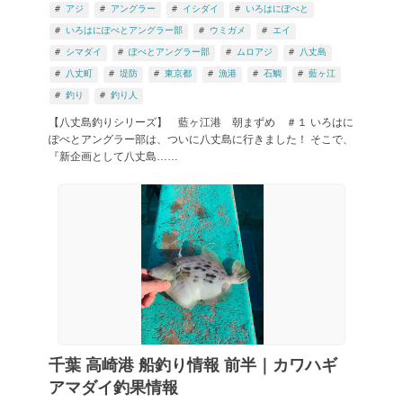
アジ
アングラー
イシダイ
いろはにぽぺと
いろはにぽぺとアングラー部
ウミガメ
エイ
シマダイ
ぽぺとアングラー部
ムロアジ
八丈島
八丈町
堤防
東京都
漁港
石鯛
藍ヶ江
釣り
釣り人
【八丈島釣りシリーズ】 藍ヶ江港 朝まずめ ＃１ いろはに
ぽぺとアングラー部は、ついに八丈島に行きました！ そこで、
『新企画として八丈島……
千葉 高崎港 船釣り情報 前半｜カワハギ
アマダイ釣果情報