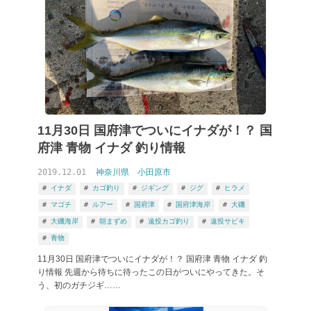
11月30日 国府津でついにイナダが！？ 国
府津 青物 イナダ 釣り情報
2019.12.01
神奈川県
小田原市
イナダ
カゴ釣り
ジギング
ジグ
ヒラメ
マゴチ
ルアー
国府津
国府津海岸
大磯
大磯海岸
朝まずめ
遠投カゴ釣り
遠投サビキ
青物
11月30日 国府津でついにイナダが！？ 国府津 青物 イナダ 釣
り情報 先週から待ちに待ったこの日がついにやってきた。そ
う、初のガチジギ……