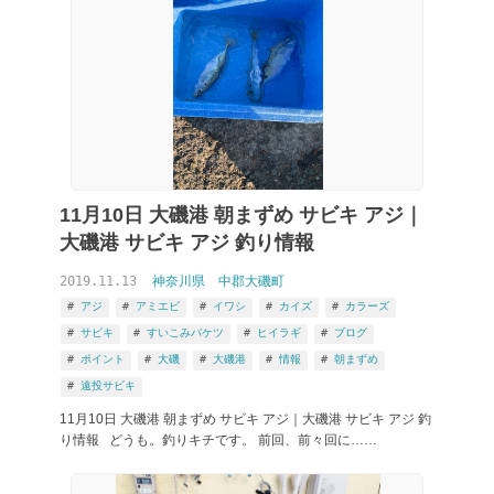
釣りブログ 大磯 から検索
11月10日 大磯港 朝まずめ サビキ アジ｜
大磯港 サビキ アジ 釣り情報
2019.11.13
神奈川県
中郡大磯町
アジ
アミエビ
イワシ
カイズ
カラーズ
サビキ
すいこみバケツ
ヒイラギ
ブログ
ポイント
大磯
大磯港
情報
朝まずめ
遠投サビキ
11月10日 大磯港 朝まずめ サビキ アジ｜大磯港 サビキ アジ 釣
り情報 どうも。釣りキチです。 前回、前々回に……