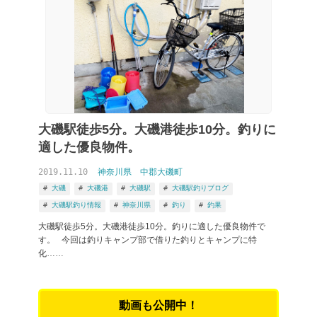
大磯駅徒歩5分。大磯港徒歩10分。釣りに
適した優良物件。
2019.11.10
神奈川県
中郡大磯町
大磯
大磯港
大磯駅
大磯駅釣りブログ
大磯駅釣り情報
神奈川県
釣り
釣果
大磯駅徒歩5分。大磯港徒歩10分。釣りに適した優良物件で
す。 今回は釣りキャンプ部で借りた釣りとキャンプに特
化……
動画も公開中！