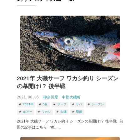
2021年 大磯サーフ ワカシ釣り シーズン
の幕開け!？ 後半戦
2021.06.05
神奈川県
中郡大磯町
2021年
5月
サーフ
サバ
シーズン
ルアー
ワカシ
大磯
季節
2021年 大磯サーフ ワカシ釣り シーズンの幕開け!？ 後半戦 前
回の記事はこちら htt……