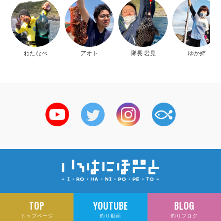
わたなべ
アオト
隊長 岩見
ゆか姉
TOP
YOUTUBE
BLOG
トップページ
釣り動画
釣りブログ