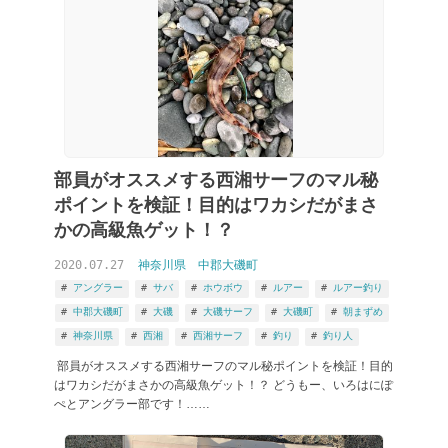
部員がオススメする西湘サーフのマル秘
ポイントを検証！目的はワカシだがまさ
かの高級魚ゲット！？
2020.07.27
神奈川県
中郡大磯町
アングラー
サバ
ホウボウ
ルアー
ルアー釣り
中郡大磯町
大磯
大磯サーフ
大磯町
朝まずめ
神奈川県
西湘
西湘サーフ
釣り
釣り人
部員がオススメする西湘サーフのマル秘ポイントを検証！目的
はワカシだがまさかの高級魚ゲット！？ どうもー、いろはにぽ
ぺとアングラー部です！……