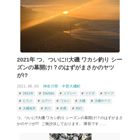
2021年 つ、ついに!!大磯 ワカシ釣り シー
ズンの幕開け!？のはずがまさかのヤツ
が!?
2021.06.03
神奈川県
中郡大磯町
2021年
IGUSEA
イグシー
イナダ
サーフ
ヒラメ
ルアー
ワカシ
大磯
大磯サーフ
大磯海岸
釣り
釣果
釣行
つ、ついに!!大磯 ワカシ釣り シーズンの幕開け!？のはずがまさ
かのヤツが!? ご無沙汰しております。 隊長です……