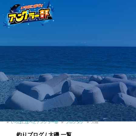
いろはにぽぺとアングラー部
ブログタグ
大磯
釣りブログ / 大磯 一覧