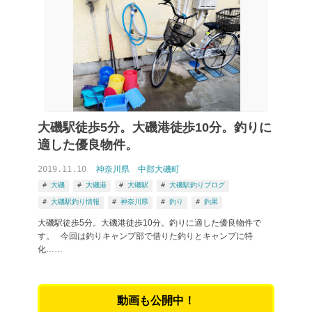
大磯駅徒歩5分。大磯港徒歩10分。釣りに
適した優良物件。
2019.11.10
神奈川県
中郡大磯町
大磯
大磯港
大磯駅
大磯駅釣りブログ
大磯駅釣り情報
神奈川県
釣り
釣果
大磯駅徒歩5分。大磯港徒歩10分。釣りに適した優良物件で
す。 今回は釣りキャンプ部で借りた釣りとキャンプに特
化……
動画も公開中！