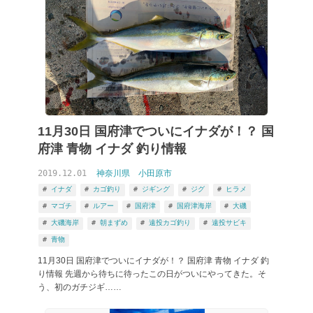
11月30日 国府津でついにイナダが！？ 国
府津 青物 イナダ 釣り情報
2019.12.01
神奈川県
小田原市
イナダ
カゴ釣り
ジギング
ジグ
ヒラメ
マゴチ
ルアー
国府津
国府津海岸
大磯
大磯海岸
朝まずめ
遠投カゴ釣り
遠投サビキ
青物
11月30日 国府津でついにイナダが！？ 国府津 青物 イナダ 釣
り情報 先週から待ちに待ったこの日がついにやってきた。そ
う、初のガチジギ……