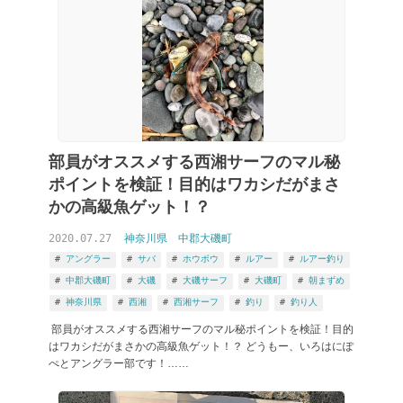
部員がオススメする西湘サーフのマル秘
ポイントを検証！目的はワカシだがまさ
かの高級魚ゲット！？
2020.07.27
神奈川県
中郡大磯町
アングラー
サバ
ホウボウ
ルアー
ルアー釣り
中郡大磯町
大磯
大磯サーフ
大磯町
朝まずめ
神奈川県
西湘
西湘サーフ
釣り
釣り人
部員がオススメする西湘サーフのマル秘ポイントを検証！目的
はワカシだがまさかの高級魚ゲット！？ どうもー、いろはにぽ
ぺとアングラー部です！……