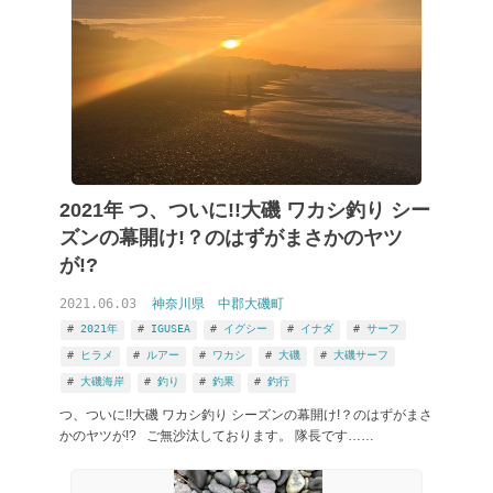
2021年 つ、ついに!!大磯 ワカシ釣り シー
ズンの幕開け!？のはずがまさかのヤツ
が!?
2021.06.03
神奈川県
中郡大磯町
2021年
IGUSEA
イグシー
イナダ
サーフ
ヒラメ
ルアー
ワカシ
大磯
大磯サーフ
大磯海岸
釣り
釣果
釣行
つ、ついに!!大磯 ワカシ釣り シーズンの幕開け!？のはずがまさ
かのヤツが!? ご無沙汰しております。 隊長です……