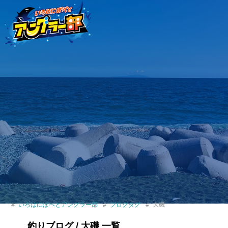
いろはにぽぺとアングラー部
ブログタグ
大磯
釣りブログ / 大磯 一覧