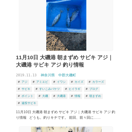
釣りブログ 大磯 から検索
11月10日 大磯港 朝まずめ サビキ アジ｜
大磯港 サビキ アジ 釣り情報
2019.11.13
神奈川県
中郡大磯町
アジ
アミエビ
イワシ
カイズ
カラーズ
サビキ
すいこみバケツ
ヒイラギ
ブログ
ポイント
大磯
大磯港
情報
朝まずめ
遠投サビキ
11月10日 大磯港 朝まずめ サビキ アジ｜大磯港 サビキ アジ 釣
り情報 どうも。釣りキチです。 前回、前々回に……