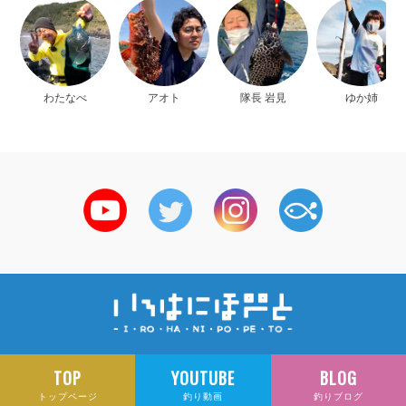
わたなべ
アオト
隊長 岩見
ゆか姉
TOP
YOUTUBE
BLOG
トップページ
釣り動画
釣りブログ