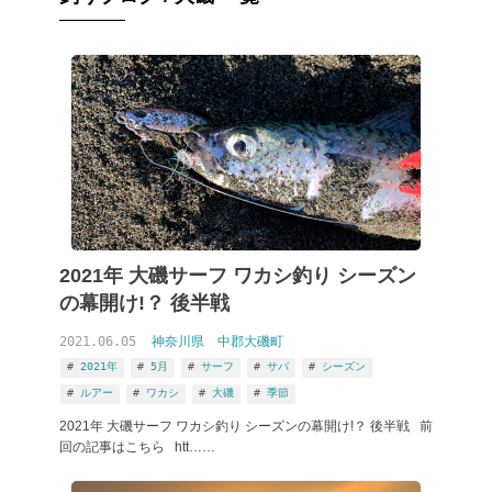
2021年 大磯サーフ ワカシ釣り シーズン
の幕開け!？ 後半戦
2021.06.05
神奈川県
中郡大磯町
2021年
5月
サーフ
サバ
シーズン
ルアー
ワカシ
大磯
季節
2021年 大磯サーフ ワカシ釣り シーズンの幕開け!？ 後半戦 前
回の記事はこちら htt……