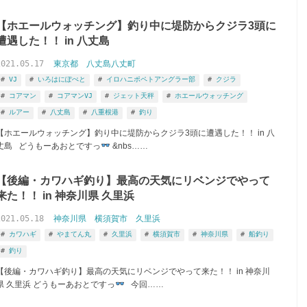
【ホエールウォッチング】釣り中に堤防からクジラ3頭に
遭遇した！！ in 八丈島
2021.05.17
東京都
八丈島八丈町
VJ
いろはにぽぺと
イロハニポペトアングラー部
クジラ
コアマン
コアマンVJ
ジェット天秤
ホエールウォッチング
ルアー
八丈島
八重根港
釣り
【ホエールウォッチング】釣り中に堤防からクジラ3頭に遭遇した！！ in 八
丈島 どうもーあおとですっ
&nbs……
【後編・カワハギ釣り】最高の天気にリベンジでやって
来た！！ in 神奈川県 久里浜
2021.05.18
神奈川県
横須賀市
久里浜
カワハギ
やまてん丸
久里浜
横須賀市
神奈川県
船釣り
釣り
【後編・カワハギ釣り】最高の天気にリベンジでやって来た！！ in 神奈川
県 久里浜 どうもーあおとですっ
今回……