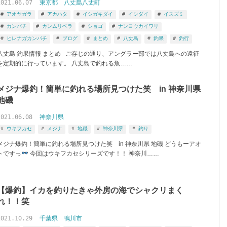
2021.06.07
東京都
八丈島八丈町
アオヤガラ
アカハタ
イシガキダイ
イシダイ
イスズミ
カンパチ
カンムリベラ
ショゴ
ナンヨウカイワリ
ヒレナガカンパチ
ブログ
まとめ
八丈島
釣果
釣行
八丈島 釣果情報 まとめ ご存じの通り、アングラー部では八丈島への遠征
を定期的に行っています。 八丈島で釣れる魚……
メジナ爆釣！簡単に釣れる場所見つけた笑 in 神奈川県
地磯
2021.06.08
神奈川県
ウキフカセ
メジナ
地磯
神奈川県
釣り
メジナ爆釣！簡単に釣れる場所見つけた笑 in 神奈川県 地磯 どうもーアオ
トですっ
今回はウキフカセシリーズです！！ 神奈川……
【爆釣】イカを釣りたきゃ外房の海でシャクリまく
れ！！笑
2021.10.29
千葉県
鴨川市