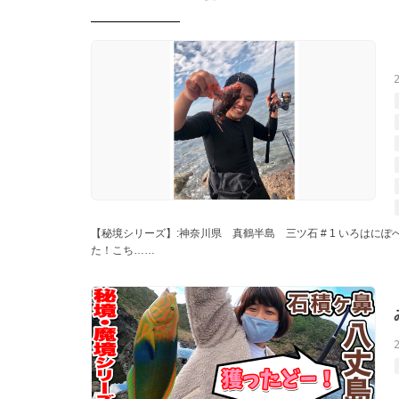
【秘境シリーズ】:神奈川県 真鶴半島 三ツ石 # 1 いろは
た！こち……