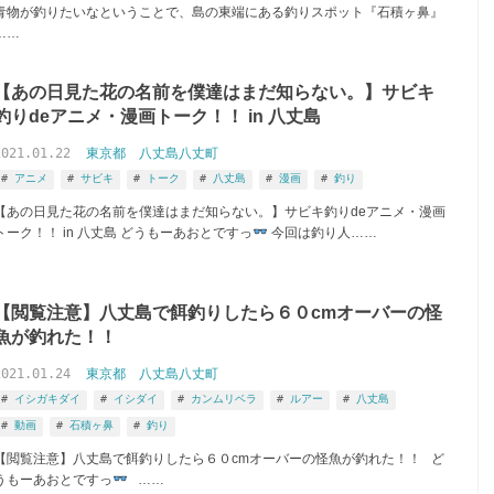
青物が釣りたいなということで、島の東端にある釣りスポット『石積ヶ鼻』
……
【あの日見た花の名前を僕達はまだ知らない。】サビキ
釣りdeアニメ・漫画トーク！！ in 八丈島
2021.01.22
東京都
八丈島八丈町
アニメ
サビキ
トーク
八丈島
漫画
釣り
アングラー アオト の釣行一覧
【あの日見た花の名前を僕達はまだ知らない。】サビキ釣りdeアニメ・漫画
トーク！！ in 八丈島 どうもーあおとですっ
今回は釣り人……
【閲覧注意】八丈島で餌釣りしたら６０cmオーバーの怪
魚が釣れた！！
2021.01.24
東京都
八丈島八丈町
イシガキダイ
イシダイ
カンムリベラ
ルアー
八丈島
動画
石積ヶ鼻
釣り
【閲覧注意】八丈島で餌釣りしたら６０cmオーバーの怪魚が釣れた！！ ど
うもーあおとですっ
……