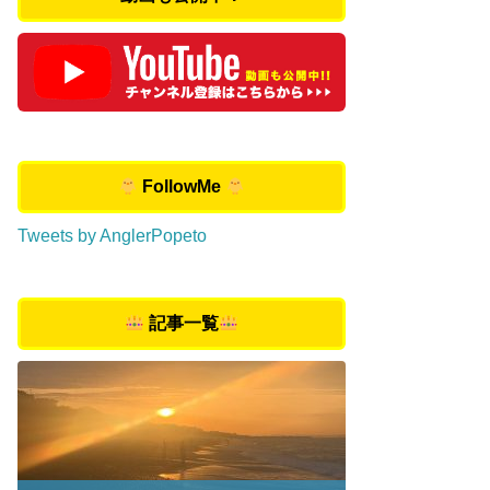
FollowMe
Tweets by AnglerPopeto
記事一覧