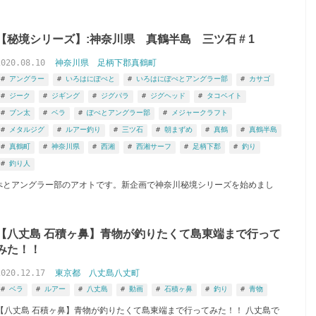
【秘境シリーズ】:神奈川県 真鶴半島 三ツ石 # 1
2020.08.10
神奈川県
足柄下郡真鶴町
アングラー
いろはにぽぺと
いろはにぽぺとアングラー部
カサゴ
ジーク
ジギング
ジグパラ
ジグヘッド
タコベイト
ブン太
ベラ
ぽぺとアングラー部
メジャークラフト
メタルジグ
ルアー釣り
三ツ石
朝まずめ
真鶴
真鶴半島
真鶴町
神奈川県
西湘
西湘サーフ
足柄下郡
釣り
釣り人
にぽぺとアングラー部のアオトです。新企画で神奈川秘境シリーズを始めまし
【八丈島 石積ヶ鼻】青物が釣りたくて島東端まで行って
みた！！
2020.12.17
東京都
八丈島八丈町
ベラ
ルアー
八丈島
動画
石積ヶ鼻
釣り
青物
【八丈島 石積ヶ鼻】青物が釣りたくて島東端まで行ってみた！！ 八丈島で