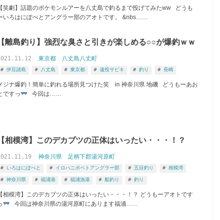
【笑劇】話題のポケモンルアーを八丈島で釣るまで投げてみたww どうも
ーいろはにぽぺとアングラー部のアオトです。 &nbs……
【離島釣り】強烈な臭さと引きが楽しめる○○が爆釣ｗｗ
2021.11.12
東京都
八丈島八丈町
伊豆諸島
八丈島
東京都
遠投サビキ
釣り
長崎
メジナ爆釣！簡単に釣れる場所見つけた笑 in 神奈川県 地磯 どうもーあお
とですっ
今回は……
【相模湾】このデカブツの正体はいったい・・・！？
2021.11.19
神奈川県
足柄下郡湯河原町
いろはにぽぺと
イロハニポペトアングラー部
五目釣り
相模湾
神奈川県
福浦港
福浦漁港
船釣り
釣り
【相模湾】このデカブツの正体はいったい・・・！？ どうもーアオトです
っ
今回は神奈川県の湯河原町にあります福浦……