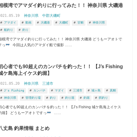
相模湾でアマダイ釣りに行ってみた！！ 神奈川県 大磯港
2021.05.19
神奈川県
中郡大磯町
アマダイ
動画
大磯港
大磯町
甘鯛
神奈川県
船釣り
釣り
相模湾でアマダイ釣りに行ってみた！！ 神奈川県 大磯港 どうもーアオトで
すっ
今回は人気のアマダイ船で撮影 ……
初心者でも90超えのカンパチを釣った！！ 【J’s Fishing
城ケ島海上イケス釣堀】
2021.05.20
神奈川県
三浦市
J's Fishing
カンパチ
マダイ
三浦市
城ヶ島
真鯛
神奈川県
管理釣り場
釣り
釣り堀
釣堀
餌釣り
初心者でも90超えのカンパチを釣った！！ 【J’s Fishing 城ケ島海上イケス
釣堀】 どうもーアオトですっ
……
八丈島 釣果情報 まとめ