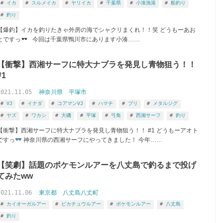
イカ
スルメイカ
ヤリイカ
千葉県
小湊漁港
船釣り
釣り
【爆釣】イカを釣りたきゃ外房の海でシャクリまくれ！！笑 どうもーあお
とですっ
今回は千葉県鴨川市にあります小湊……
【衝撃】西湘サーフに特大ナブラを発見し青物狙う！！
#1
2021.11.05
神奈川県
平塚市
VJ
イナダ
コアマンVJ
ハマチ
ブリ
メタルジグ
ヤズ
ワカシ
大磯
平塚
弓角
西湘サーフ
釣り
【衝撃】西湘サーフに特大ナブラを発見し青物狙う！！ #1 どうもーアオト
ですっ
神奈川県の西湘サーフにやってきました！ 今年……
【笑劇】話題のポケモンルアーを八丈島で釣るまで投げ
てみたww
2021.11.06
東京都
八丈島八丈町
カイオーガルアー
ピカチュウルアー
ポケモンルアー
八丈島
釣り