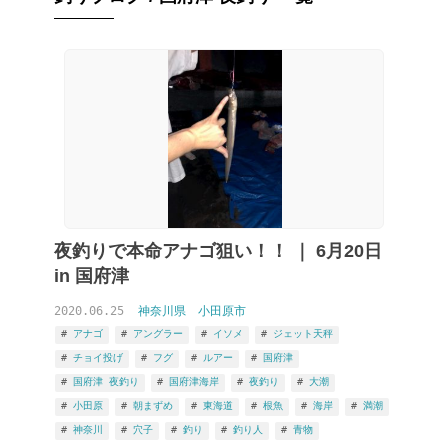
夜釣りで本命アナゴ狙い！！ ｜ 6月20日
in 国府津
2020.06.25
神奈川県
小田原市
アナゴ
アングラー
イソメ
ジェット天秤
チョイ投げ
フグ
ルアー
国府津
国府津 夜釣り
国府津海岸
夜釣り
大潮
小田原
朝まずめ
東海道
根魚
海岸
満潮
神奈川
穴子
釣り
釣り人
青物