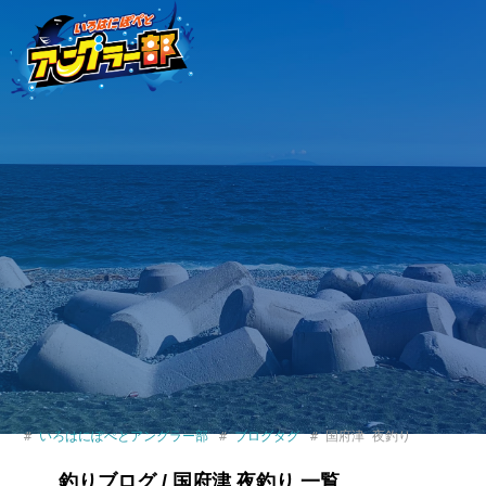
いろはにぽぺとアングラー部
ブログタグ
国府津 夜釣り
釣りブログ / 国府津 夜釣り 一覧