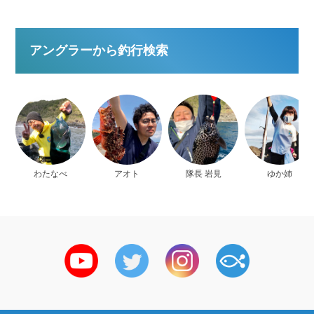
アングラーから釣行検索
わたなべ
アオト
隊長 岩見
ゆか姉