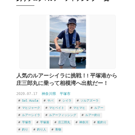
人気のルアーシイラに挑戦！! 平塚港から
庄三郎丸に乗って相模湾へ出航だー！
2020.07.17
神奈川県
平塚市
Sol Azula
サバ
シイラ
ソルアズーラ
マヒジャーク
マヒベイト
マヒマヒ
ルアー
ルアーシイラ
ルアーフィッシング
ルアー釣り
平塚市
平塚港
庄三郎丸
神奈川
船釣り
釣り
釣り人
青物