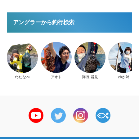
アングラーから釣行検索
わたなべ
アオト
隊長 岩見
ゆか姉