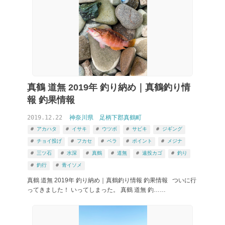
真鶴 道無 2019年 釣り納め｜真鶴釣り情
報 釣果情報
2019.12.22
神奈川県
足柄下郡真鶴町
アカハタ
イサキ
ウツボ
サビキ
ジギング
チョイ投げ
フカセ
ベラ
ポイント
メジナ
三ツ石
水深
真鶴
道無
遠投カゴ
釣り
釣行
青イソメ
真鶴 道無 2019年 釣り納め｜真鶴釣り情報 釣果情報 ついに行
ってきました！ いってしまった。 真鶴 道無 釣……