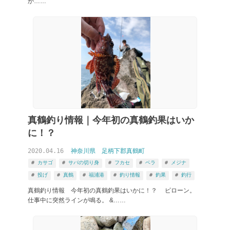
か……
真鶴釣り情報｜今年初の真鶴釣果はいか
に！？
2020.04.16
神奈川県
足柄下郡真鶴町
カサゴ
サバの切り身
フカセ
ベラ
メジナ
投げ
真鶴
福浦港
釣り情報
釣果
釣行
真鶴釣り情報 今年初の真鶴釣果はいかに！？ ピローン。
仕事中に突然ラインが鳴る。 &……