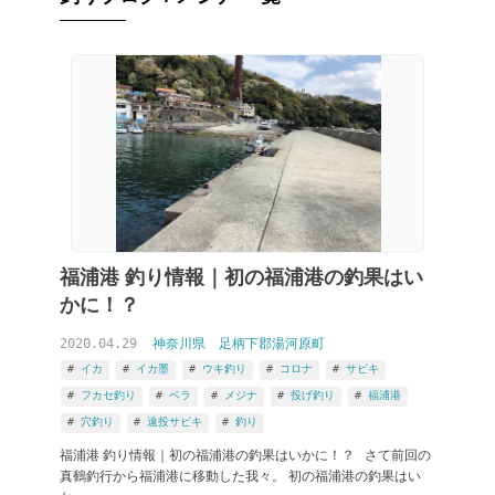
福浦港 釣り情報｜初の福浦港の釣果はい
かに！？
2020.04.29
神奈川県
足柄下郡湯河原町
イカ
イカ墨
ウキ釣り
コロナ
サビキ
フカセ釣り
ベラ
メジナ
投げ釣り
福浦港
穴釣り
遠投サビキ
釣り
福浦港 釣り情報｜初の福浦港の釣果はいかに！？ さて前回の
真鶴釣行から福浦港に移動した我々。 初の福浦港の釣果はい