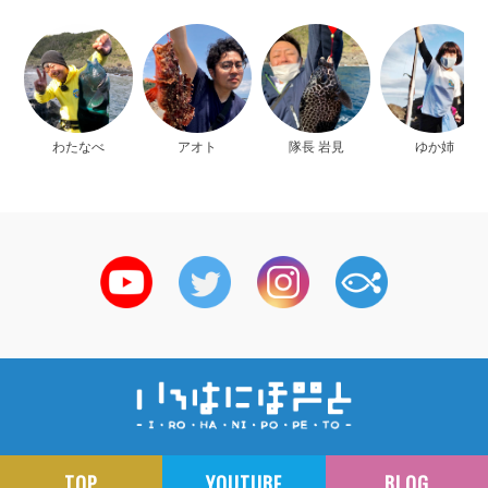
わたなべ
アオト
隊長 岩見
ゆか姉
TOP
YOUTUBE
BLOG