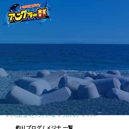
いろはにぽぺとアングラー部
ブログタグ
メジナ
釣りブログ / メジナ 一覧