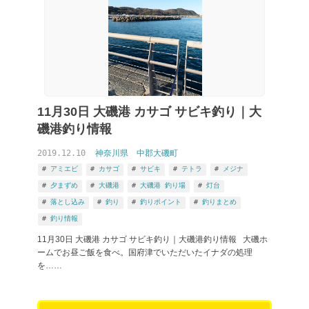
11月30日 大磯港 カサゴ サビキ釣り｜大
磯港釣り情報
2019.12.10
神奈川県
中郡大磯町
釣りブログ メジナ から検索
アミエビ
カサゴ
サビキ
テトラ
メジナ
夕まずめ
大磯港
大磯港 釣り場
灯台
落とし込み
釣り
釣りポイント
釣りまとめ
釣り情報
11月30日 大磯港 カサゴ サビキ釣り｜大磯港釣り情報 大磯ホ
ームでお昼ご飯を食べ。国府津でいただいたイナダの処理
を……