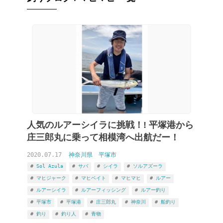
人気のルアーシイラに挑戦！! 平塚港から
庄三郎丸に乗って相模湾へ出航だー！
2020.07.17
神奈川県
平塚市
Sol Azula
サバ
シイラ
ソルアズーラ
マヒジャーク
マヒベイト
マヒマヒ
ルアー
ルアーシイラ
ルアーフィッシング
ルアー釣り
平塚市
平塚港
庄三郎丸
神奈川
船釣り
釣り
釣り人
青物