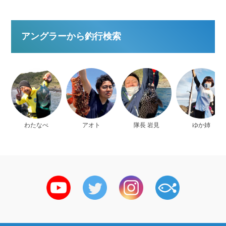
アングラーから釣行検索
わたなべ
アオト
隊長 岩見
ゆか姉