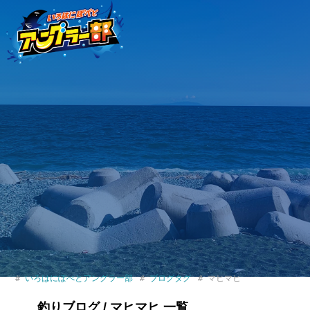
いろはにぽぺとアングラー部
ブログタグ
マヒマヒ
釣りブログ / マヒマヒ 一覧