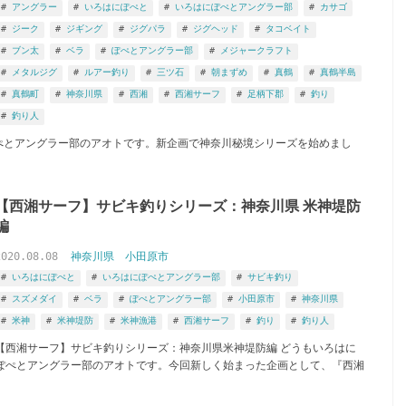
アングラー
いろはにぽぺと
いろはにぽぺとアングラー部
カサゴ
ジーク
ジギング
ジグパラ
ジグヘッド
タコベイト
ブン太
ベラ
ぽぺとアングラー部
メジャークラフト
メタルジグ
ルアー釣り
三ツ石
朝まずめ
真鶴
真鶴半島
真鶴町
神奈川県
西湘
西湘サーフ
足柄下郡
釣り
釣り人
にぽぺとアングラー部のアオトです。新企画で神奈川秘境シリーズを始めまし
【西湘サーフ】サビキ釣りシリーズ：神奈川県 米神堤防
編
2020.08.08
神奈川県
小田原市
いろはにぽぺと
いろはにぽぺとアングラー部
サビキ釣り
スズメダイ
ベラ
ぽぺとアングラー部
小田原市
神奈川県
米神
米神堤防
米神漁港
西湘サーフ
釣り
釣り人
【西湘サーフ】サビキ釣りシリーズ：神奈川県米神堤防編 どうもいろはに
ぽぺとアングラー部のアオトです。今回新しく始まった企画として、『西湘