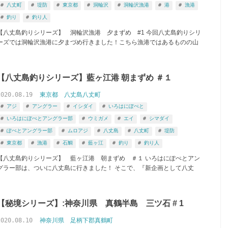
八丈町
堤防
東京都
洞輪沢
洞輪沢漁港
港
漁港
釣り
釣り人
【八丈島釣りシリーズ】 洞輪沢漁港 夕まずめ #1 今回八丈島釣りシリ
ーズでは洞輪沢漁港に夕まづめ行きました！こちら漁港ではあるものの山
【八丈島釣りシリーズ】藍ヶ江港 朝まずめ ＃１
2020.08.19
東京都
八丈島八丈町
アジ
アングラー
イシダイ
いろはにぽぺと
いろはにぽぺとアングラー部
ウミガメ
エイ
シマダイ
ぽぺとアングラー部
ムロアジ
八丈島
八丈町
堤防
東京都
漁港
石鯛
藍ヶ江
釣り
釣り人
【八丈島釣りシリーズ】 藍ヶ江港 朝まずめ ＃１ いろはにぽぺとアン
グラー部は、ついに八丈島に行きました！ そこで、『新企画として八丈
【秘境シリーズ】:神奈川県 真鶴半島 三ツ石 # 1
2020.08.10
神奈川県
足柄下郡真鶴町