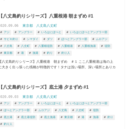
【八丈島釣りシリーズ】八重根港 朝まずめ #1
2020.09.06
東京都
八丈島八丈町
アジ
アングラー
いろはにぽぺと
いろはにぽぺとアングラー部
サビキ釣り
シマダイ
ダツ
ぽぺとアングラー部
ムロアジ
八丈島
八丈町
八重根堤防
八重根港
八重根漁港
堤防
東京都
港
漁港
釣り
釣り人
【八丈島釣りシリーズ】八重根港 朝まずめ ＃１ ここ八重根港は海の上
に大きく出っ張った桟橋が特徴的です！タナは浅い場所、深い場所とありカ
【八丈島釣りシリーズ】底土港 夕まずめ #1
2020.09.03
東京都
八丈島八丈町
アジ
アングラー
いろはにぽぺと
いろはにぽぺとアングラー部
ぽぺとアングラー部
ムロアジ
八丈島
八丈町
堤防
底土港
底土港堤防
底土漁港
東京都
港
漁港
釣り
釣り人