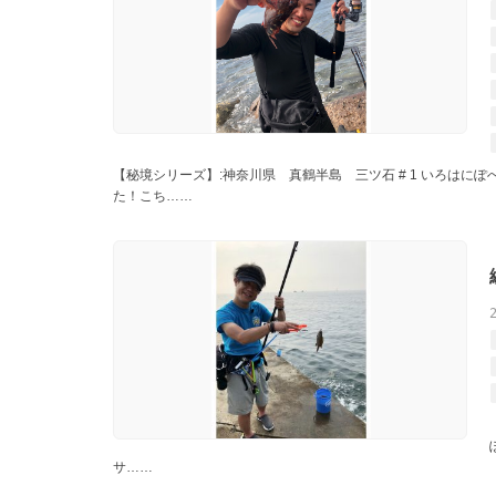
【秘境シリーズ】:神奈川県 真鶴半島 三ツ石 # 1 いろは
た！こち……
サ……