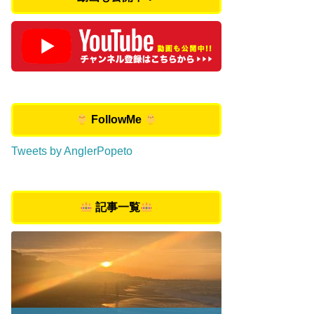
FollowMe
Tweets by AnglerPopeto
記事一覧