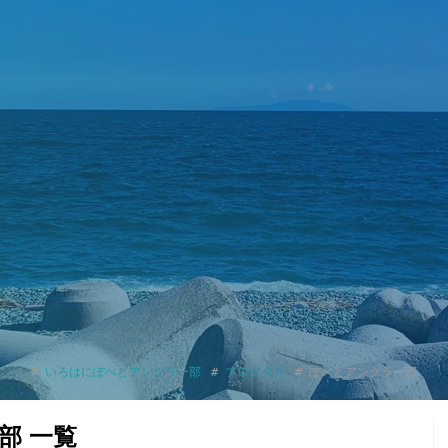
いろはにぽぺとアングラー部
ブログタグ
ぽぺとアングラー部
部 一覧