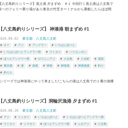
【八丈島釣りシリーズ】底土港 夕まずめ ＃１ 今回行く底土港は八丈島で
唯一のフェリー乗り場があり東京の竹芝ターミナルから乗船したらほぼ間
【八丈島釣りシリーズ】 神湊港 朝まずめ #1
2020.09.02
東京都
八丈島八丈町
ＧＴ
アジ
アングラー
いろはにぽぺと
いろはにぽぺとアングラー部
ウミガメ
ハリセンボン
りブログ ぽぺとアングラー部 から
ぽぺとアングラー部
ロウニンアジ
八丈島
八丈町
堤防
東京都
港
漁港
神湊
神湊港
神湊漁港
釣り
釣り人
りシリーズでは神湊港にやって来ました!こちらの港は八丈島での１番の漁獲
【八丈島釣りシリーズ】洞輪沢漁港 夕まずめ #1
2020.08.28
東京都
八丈島八丈町
アジ
イシダイ
いろはにぽぺと
いろはにぽぺとアングラー部
ウミガメ
シマダイ
ぽぺとアングラー部
ムロアジ
八丈島