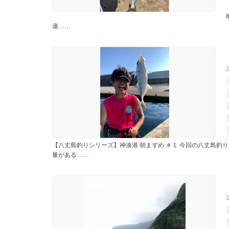
違……
釣
【八丈島釣りシリーズ】神湊港 朝まずめ ＃１ 今回の八丈島釣
量がある……