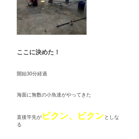
ここに決めた！
開始30分経過
海面に無数の小魚達がやってきた
ビクン、ビクン
直後竿先が
としな
る