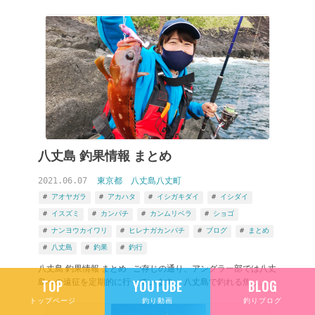
八丈島 釣果情報 まとめ
2021.06.07
東京都
八丈島八丈町
アオヤガラ
アカハタ
イシガキダイ
イシダイ
イスズミ
カンパチ
カンムリベラ
ショゴ
ナンヨウカイワリ
ヒレナガカンパチ
ブログ
まとめ
八丈島
釣果
釣行
八丈島 釣果情報 まとめ ご存じの通り、アングラー部では八丈
島への遠征を定期的に行っています。 八丈島で釣れる魚……
TOP
YOUTUBE
BLOG
トップページ
釣り動画
釣りブログ