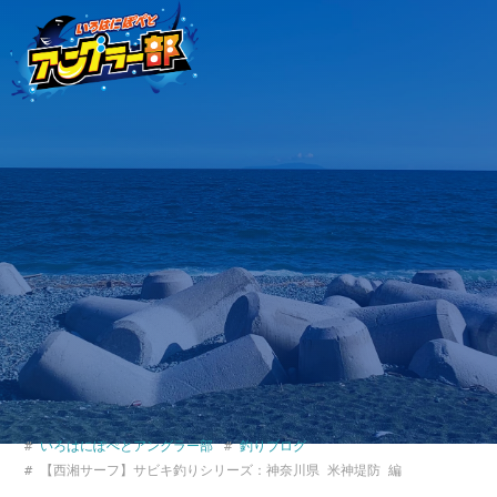
いろはにぽぺとアングラー部
釣りブログ
【西湘サーフ】サビキ釣りシリーズ：神奈川県 米神堤防 編