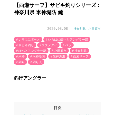
【西湘サーフ】サビキ釣りシリーズ：
神奈川県 米神堤防 編
2020.08.08
神奈川県
小田原市
いろはにぽぺと
いろはにぽぺとアングラー部
サビキ釣り
スズメダイ
ベラ
ぽぺとアングラー部
小田原市
神奈川県
米神
米神堤防
米神漁港
西湘サーフ
釣り
釣り人
釣行アングラー
目次