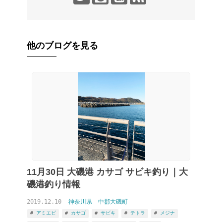
他のブログを見る
11月30日 大磯港 カサゴ サビキ釣り｜大
磯港釣り情報
2019.12.10
神奈川県
中郡大磯町
アミエビ
カサゴ
サビキ
テトラ
メジナ