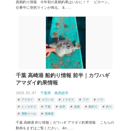
真鶴釣り情報 今年初の真鶴釣果はいかに！？ ピローン。
仕事中に突然ラインが鳴る。 &……
千葉 高崎港 船釣り情報 前半｜カワハギ
アマダイ釣果情報
2020.01.07
千葉県
南房総市
アマダイ
カワハギ
トラギス
フグ
ベラ
ミノカサゴ
千葉
岩井
漁港
船釣り
釣り
電動リール
高崎港
千葉 高崎港 釣り情報｜カワハギ アマダイ釣果情報 こちらの
動画をまずはご覧ください。 &n……