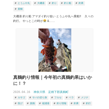
とうふや丸
大磯港
釣り
釣り船
釣果
黄鯛
大磯港 釣り船 アマダイ釣り狙い とうふや丸へ乗船!! 久々の
釣行。 やっとこの時が
&……
真鶴釣り情報｜今年初の真鶴釣果はいか
に！？
2020.04.16
神奈川県
足柄下郡真鶴町
カサゴ
サバの切り身
フカセ
ベラ
メジナ
投げ
真鶴
福浦港
釣り情報
釣果
釣行