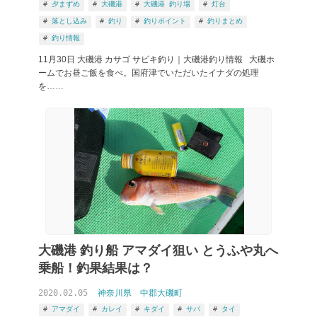
夕まずめ
大磯港
大磯港 釣り場
灯台
落とし込み
釣り
釣りポイント
釣りまとめ
釣り情報
11月30日 大磯港 カサゴ サビキ釣り｜大磯港釣り情報 大磯ホ
ームでお昼ご飯を食べ。国府津でいただいたイナダの処理
を……
大磯港 釣り船 アマダイ狙い とうふや丸へ
乗船！釣果結果は？
2020.02.05
神奈川県
中郡大磯町
アマダイ
カレイ
キダイ
サバ
タイ