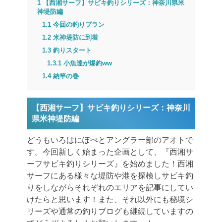
1
【西湘サーフ】サビキ釣りシリーズ：神奈川県米
神堤防編
1.1
今回の釣りプラン
1.2
米神堤防に到着
1.3
釣りスタート
1.3.1
小魚達が爆釣ww
1.4
納竿の巻
【西湘サーフ】サビキ釣りシリーズ：神奈川
県米神堤防編
どうもいろはにぽぺとアングラー部のアオトで
す。今回新しく始まった企画として、『西湘サ
ーフサビキ釣りシリーズ』を始めました！西湘
サーフにある様々な堤防や港を探検しサビキ釣
りをしながらそれぞれのエリアを記事にしてい
けたらと思います！また、それ以外にも秘境シ
リーズや通常の釣りブログも継続していますの