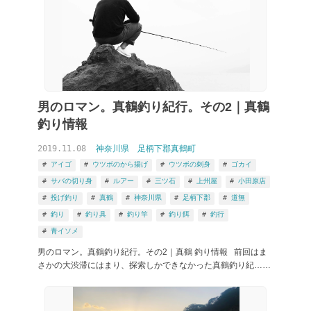
男のロマン。真鶴釣り紀行。その2｜真鶴
釣り情報
2019.11.08
神奈川県
足柄下郡真鶴町
アイゴ
ウツボのから揚げ
ウツボの刺身
ゴカイ
サバの切り身
ルアー
三ツ石
上州屋
小田原店
投げ釣り
真鶴
神奈川県
足柄下郡
道無
釣り
釣り具
釣り竿
釣り餌
釣行
青イソメ
男のロマン。真鶴釣り紀行。その2｜真鶴 釣り情報 前回はま
さかの大渋滞にはまり、探索しかできなかった真鶴釣り紀……