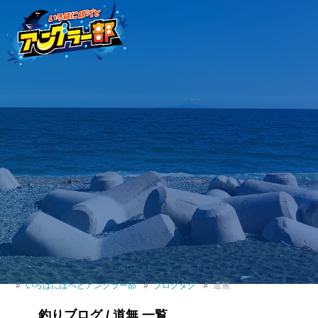
いろはにぽぺとアングラー部
ブログタグ
道無
釣りブログ / 道無 一覧