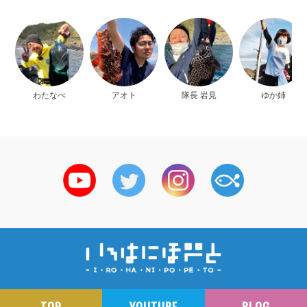
わたなべ
アオト
隊長 岩見
ゆか姉