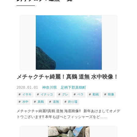
メチャクチャ綺麗！真鶴 道無 水中映像！
2020.01.01
神奈川県
足柄下郡真鶴町
イサキ
イナッコ
グレ
ベラ
動画
映像
水中
真鶴
道無
釣り場
メチャクチャ綺麗!!真鶴 道無 海底映像!! 新年あけましてオメデ
トウございます!! 本年もぽぺとフィッシャーズをど……