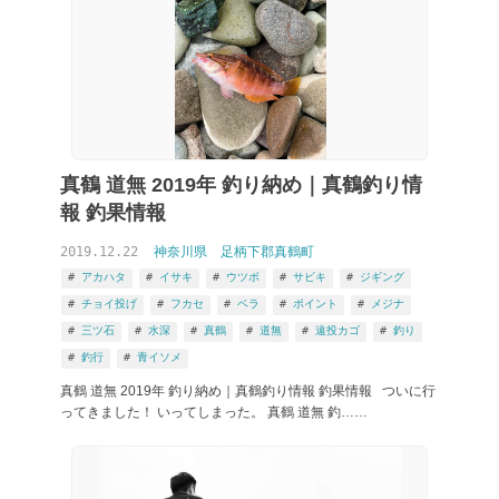
真鶴 道無 2019年 釣り納め｜真鶴釣り情
報 釣果情報
2019.12.22
神奈川県
足柄下郡真鶴町
アカハタ
イサキ
ウツボ
サビキ
ジギング
チョイ投げ
フカセ
ベラ
ポイント
メジナ
三ツ石
水深
真鶴
道無
遠投カゴ
釣り
釣行
青イソメ
真鶴 道無 2019年 釣り納め｜真鶴釣り情報 釣果情報 ついに行
ってきました！ いってしまった。 真鶴 道無 釣……