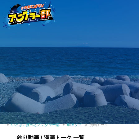
いろはにぽぺとアングラー部
動画タグ
漫画トーク
釣り動画 / 漫画トーク 一覧