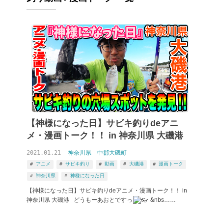
【神様になった日】サビキ釣りdeアニ
メ・漫画トーク！！ in 神奈川県 大磯港
2021.01.21
神奈川県
中郡大磯町
アニメ
サビキ釣り
動画
大磯港
漫画トーク
神奈川県
神様になった日
【神様になった日】サビキ釣りdeアニメ・漫画トーク！！ in
神奈川県 大磯港 どうもーあおとですっ
&nbs……