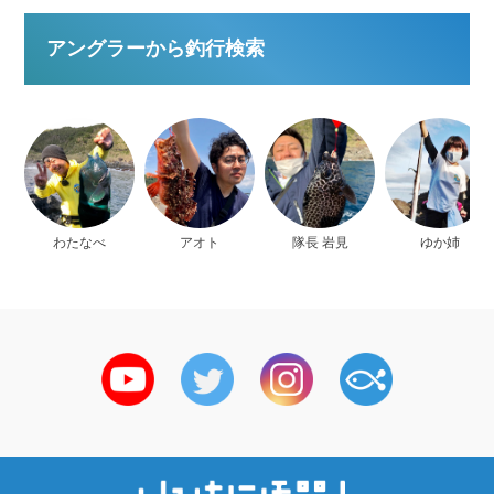
アングラーから釣行検索
わたなべ
アオト
隊長 岩見
ゆか姉