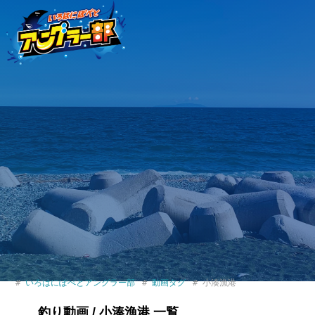
いろはにぽぺとアングラー部
動画タグ
小湊漁港
釣り動画 / 小湊漁港 一覧