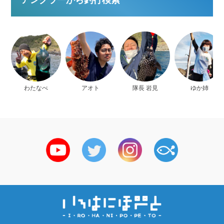
わたなべ
アオト
隊長 岩見
ゆか姉