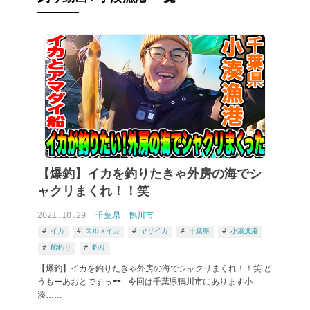
【爆釣】イカを釣りたきゃ外房の海でシ
ャクリまくれ！！笑
2021.10.29
千葉県
鴨川市
イカ
スルメイカ
ヤリイカ
千葉県
小湊漁港
船釣り
釣り
【爆釣】イカを釣りたきゃ外房の海でシャクリまくれ！！笑 ど
うもーあおとですっ
今回は千葉県鴨川市にあります小
湊……