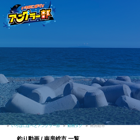
いろはにぽぺとアングラー部
動画タグ
南房総市
釣り動画 / 南房総市 一覧