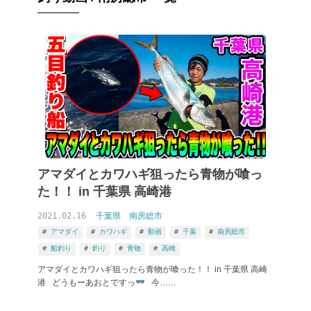
アマダイとカワハギ狙ったら青物が喰っ
た！！ in 千葉県 高崎港
2021.02.16
千葉県
南房総市
アマダイ
カワハギ
動画
千葉
南房総市
船釣り
釣り
青物
高崎
アマダイとカワハギ狙ったら青物が喰った！！ in 千葉県 高崎
港 どうもーあおとですっ
今……