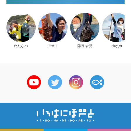
わたなべ
アオト
隊長 岩見
ゆか姉