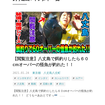
【閲覧注意】八丈島で餌釣りしたら６０
cmオーバーの怪魚が釣れた！！
2021.01.24
東京都
八丈島八丈町
イシガキダイ
イシダイ
カンムリベラ
ルアー
八丈島
動画
石積ヶ鼻
釣り
【閲覧注意】八丈島で餌釣りしたら６０cmオーバーの怪魚が釣
れた！！ どうもーあおとですっ
……