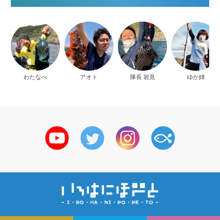
わたなべ
アオト
隊長 岩見
ゆか姉