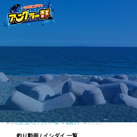
いろはにぽぺとアングラー部
動画タグ
イシダイ
釣り動画 / イシダイ 一覧