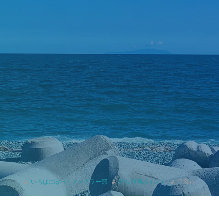
いろはにぽぺとアングラー部
釣り動画ポイント
平塚市