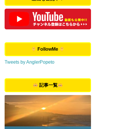
FollowMe
Tweets by AnglerPopeto
記事一覧