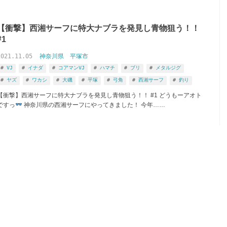
【衝撃】西湘サーフに特大ナブラを発見し青物狙う！！
#1
2021.11.05
神奈川県
平塚市
VJ
イナダ
コアマンVJ
ハマチ
ブリ
メタルジグ
ヤズ
ワカシ
大磯
平塚
弓角
西湘サーフ
釣り
【衝撃】西湘サーフに特大ナブラを発見し青物狙う！！ #1 どうもーアオト
ですっ
神奈川県の西湘サーフにやってきました！ 今年……