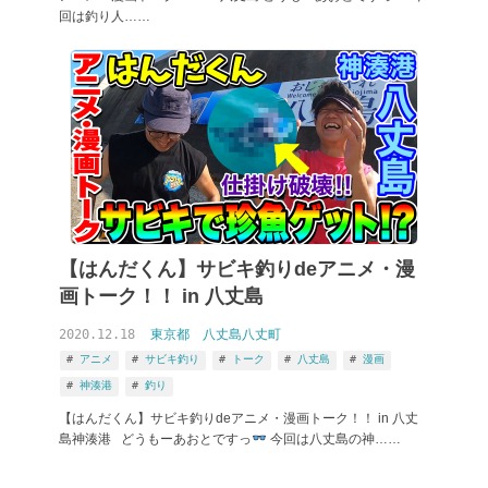
回は釣り人……
【はんだくん】サビキ釣りdeアニメ・漫
画トーク！！ in 八丈島
2020.12.18
東京都
八丈島八丈町
アニメ
サビキ釣り
トーク
八丈島
漫画
神湊港
釣り
【はんだくん】サビキ釣りdeアニメ・漫画トーク！！ in 八丈
島神湊港 どうもーあおとですっ
今回は八丈島の神……