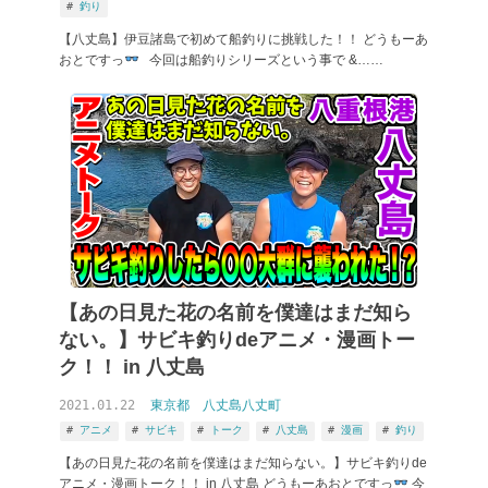
釣り
【八丈島】伊豆諸島で初めて船釣りに挑戦した！！ どうもーあ
おとですっ
今回は船釣りシリーズという事で &……
【あの日見た花の名前を僕達はまだ知ら
ない。】サビキ釣りdeアニメ・漫画トー
ク！！ in 八丈島
2021.01.22
東京都
八丈島八丈町
アニメ
サビキ
トーク
八丈島
漫画
釣り
【あの日見た花の名前を僕達はまだ知らない。】サビキ釣りde
アニメ・漫画トーク！！ in 八丈島 どうもーあおとですっ
今