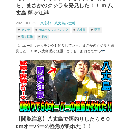
ら、まさかのクジラを発見した！！ in 八
丈島 藍ヶ江港
2021.01.29
東京都
八丈島八丈町
クジラ
ホエールウォッチング
八丈島
動画
藍ヶ江港
釣り
【ホエールウォッチング】釣りしてたら、まさかのクジラを発
見した！！ in 八丈島 藍ヶ江港 どうもーあおとですっ
……
【閲覧注意】八丈島で餌釣りしたら６０
cmオーバーの怪魚が釣れた！！