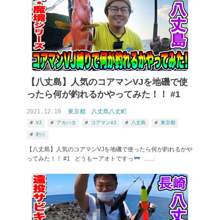
【八丈島】人気のコアマンVJを地磯で使
ったら何が釣れるかやってみた！！ #1
2021.12.10
東京都
八丈島八丈町
VJ
アカハタ
コアマンVJ
八丈島
東京都
釣り
【八丈島】人気のコアマンVJを地磯で使ったら何が釣れるかや
ってみた！！ #1 どうもーアオトですっ
……