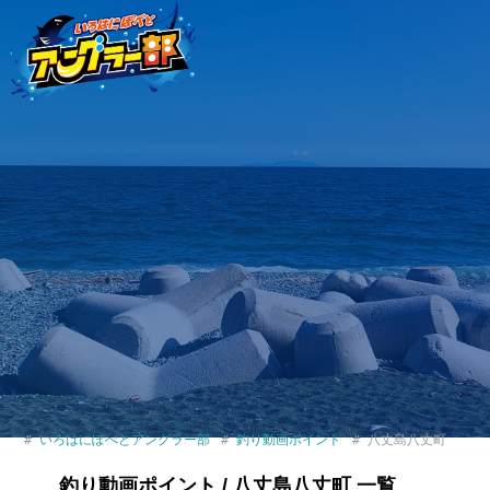
いろはにぽぺとアングラー部
釣り動画ポイント
八丈島八丈町
釣り動画ポイント / 八丈島八丈町 一覧