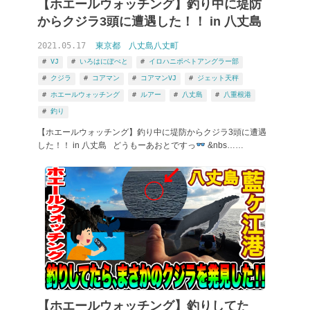
【ホエールウォッチング】釣り中に堤防
からクジラ3頭に遭遇した！！ in 八丈島
2021.05.17
東京都
八丈島八丈町
VJ
いろはにぽぺと
イロハニポペトアングラー部
クジラ
コアマン
コアマンVJ
ジェット天秤
ホエールウォッチング
ルアー
八丈島
八重根港
釣り
【ホエールウォッチング】釣り中に堤防からクジラ3頭に遭遇
した！！ in 八丈島 どうもーあおとですっ
&nbs……
釣り動画 八丈島八丈町 から検索
【ホエールウォッチング】釣りしてた