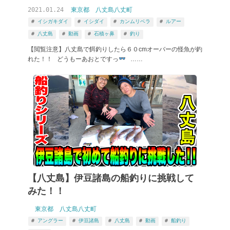
2021.01.24
東京都
八丈島八丈町
イシガキダイ
イシダイ
カンムリベラ
ルアー
八丈島
動画
石積ヶ鼻
釣り
【閲覧注意】八丈島で餌釣りしたら６０cmオーバーの怪魚が釣
れた！！ どうもーあおとですっ
……
【八丈島】伊豆諸島の船釣りに挑戦して
みた！！
東京都
八丈島八丈町
アングラー
伊豆諸島
八丈島
動画
船釣り