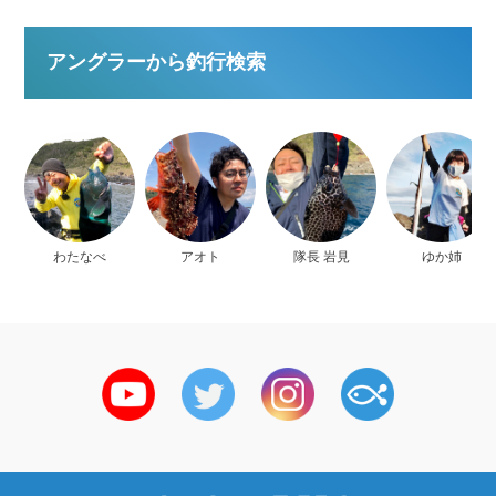
アングラーから釣行検索
わたなべ
アオト
隊長 岩見
ゆか姉