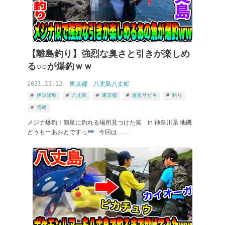
【離島釣り】強烈な臭さと引きが楽しめ
る○○が爆釣ｗｗ
2021.11.12
東京都
八丈島八丈町
伊豆諸島
八丈島
東京都
遠投サビキ
釣り
長崎
メジナ爆釣！簡単に釣れる場所見つけた笑 in 神奈川県 地磯
どうもーあおとですっ
今回は……