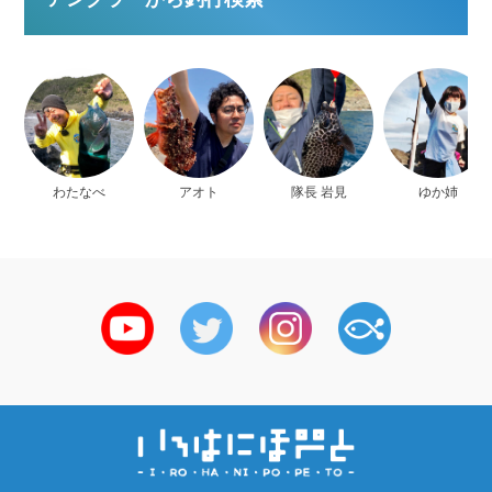
わたなべ
アオト
隊長 岩見
ゆか姉