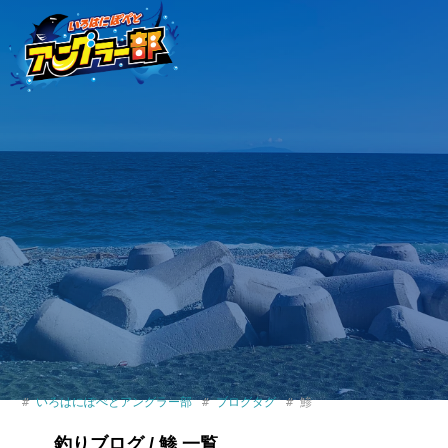
いろはにぽぺとアングラー部
ブログタグ
鯵
釣りブログ / 鯵 一覧