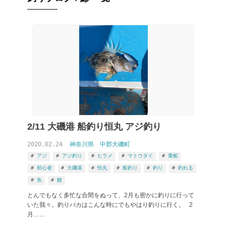
2/11 大磯港 船釣り恒丸 アジ釣り
2020.02.24
神奈川県
中郡大磯町
アジ
アジ釣り
ヒラメ
マトウダイ
乗船
初心者
大磯港
恒丸
船釣り
釣り
釣れる
魚
鯵
とんでもなく多忙な合間をぬって、2月も密かに釣りに行って
いた我々。釣りバカはこんな時にでもやはり釣りに行く。 2
月……