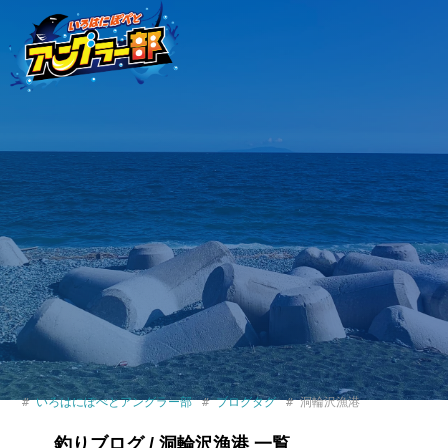
いろはにぽぺとアングラー部
ブログタグ
洞輪沢漁港
釣りブログ / 洞輪沢漁港 一覧