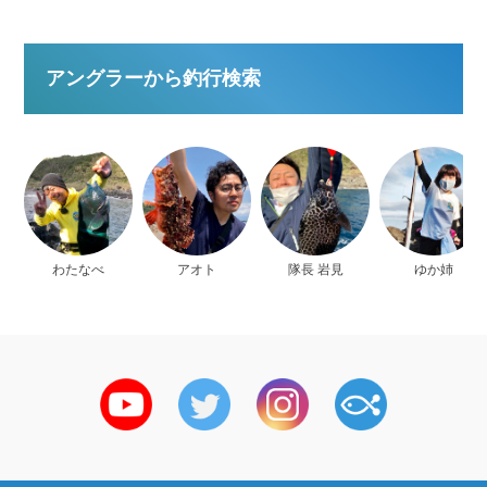
アングラーから釣行検索
わたなべ
アオト
隊長 岩見
ゆか姉