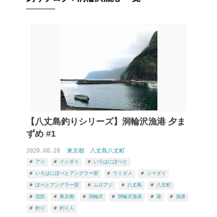
【八丈島釣りシリーズ】洞輪沢漁港 夕ま
ずめ #1
2020.08.28
東京都
八丈島八丈町
アジ
イシダイ
いろはにぽぺと
いろはにぽぺとアングラー部
ウミガメ
シマダイ
ぽぺとアングラー部
ムロアジ
八丈島
八丈町
堤防
東京都
洞輪沢
洞輪沢漁港
港
漁港
釣り
釣り人