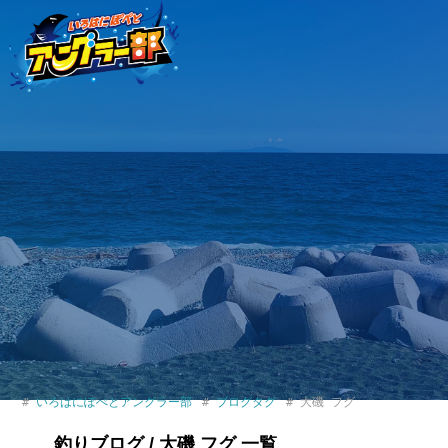
いろはにぽぺとアングラー部
ブログタグ
大磯 フグ
釣りブログ / 大磯 フグ 一覧