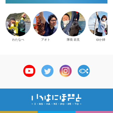
わたなべ
アオト
隊長 岩見
ゆか姉