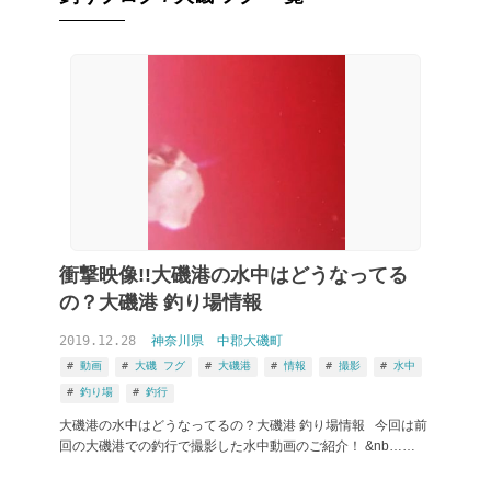
衝撃映像!!大磯港の水中はどうなってる
の？大磯港 釣り場情報
2019.12.28
神奈川県
中郡大磯町
動画
大磯 フグ
大磯港
情報
撮影
水中
釣り場
釣行
大磯港の水中はどうなってるの？大磯港 釣り場情報 今回は前
回の大磯港での釣行で撮影した水中動画のご紹介！ &nb……