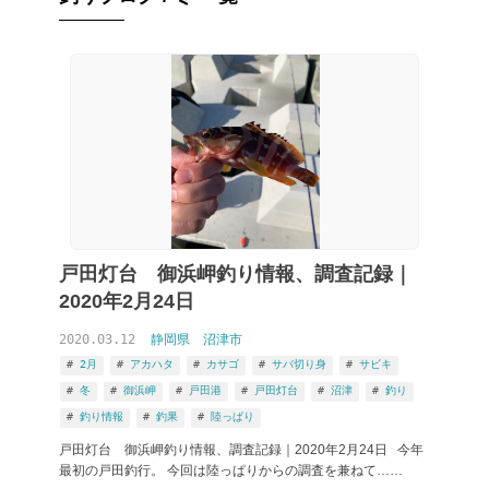
戸田灯台 御浜岬釣り情報、調査記録｜
2020年2月24日
2020.03.12
静岡県
沼津市
2月
アカハタ
カサゴ
サバ切り身
サビキ
冬
御浜岬
戸田港
戸田灯台
沼津
釣り
釣り情報
釣果
陸っぱり
戸田灯台 御浜岬釣り情報、調査記録｜2020年2月24日 今年
最初の戸田釣行。 今回は陸っぱりからの調査を兼ねて……