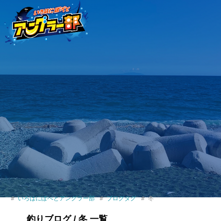
いろはにぽぺとアングラー部
ブログタグ
冬
釣りブログ / 冬 一覧