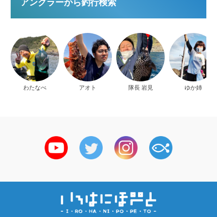
アングラーから釣行検索
わたなべ
アオト
隊長 岩見
ゆか姉