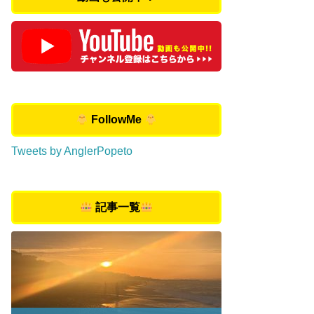
FollowMe
Tweets by AnglerPopeto
記事一覧