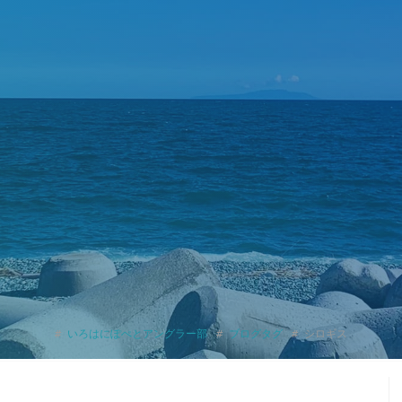
いろはにぽぺとアングラー部
ブログタグ
シロギス