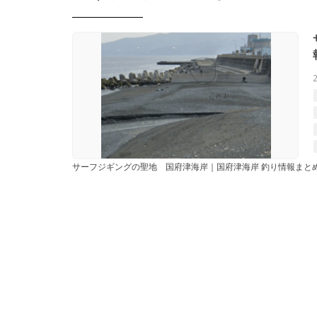
サーフジギングの聖地 国府津海岸｜国府津海岸 釣り情報まと