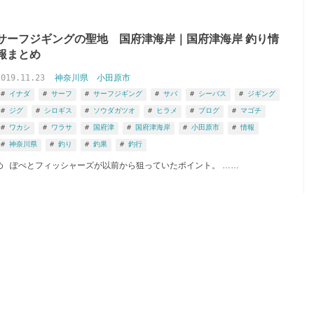
サーフジギングの聖地 国府津海岸｜国府津海岸 釣り情
報まとめ
2019.11.23
神奈川県
小田原市
イナダ
サーフ
サーフジギング
サバ
シーバス
ジギング
ジグ
シロギス
ソウダガツオ
ヒラメ
ブログ
マゴチ
ワカシ
ワラサ
国府津
国府津海岸
小田原市
情報
神奈川県
釣り
釣果
釣行
め ぽぺとフィッシャーズが以前から狙っていたポイント。 ……