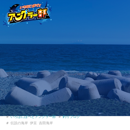
いろはにぽぺとアングラー部
釣りブログ
伝説の海岸 伊豆 吉田海岸