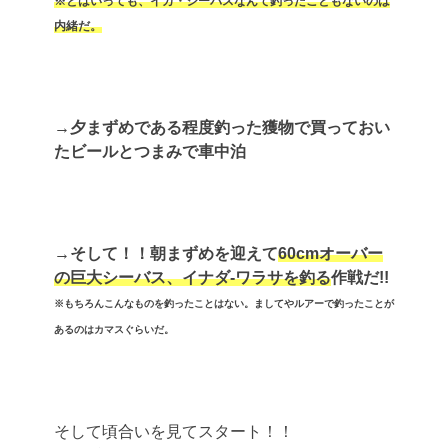
※とはいっても、イカ・シーバスなんて釣ったこともないのは
内緒だ。
→夕まずめである程度釣った獲物で買っておい
たビールとつまみで車中泊
→そして！！朝まずめを迎えて
60cmオーバー
の巨大シーバス、イナダ-ワラサを釣る
作戦だ!!
※もちろんこんなものを釣ったことはない。ましてやルアーで釣ったことが
あるのはカマスぐらいだ。
そして頃合いを見てスタート！！